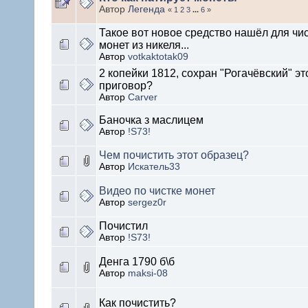
Автор
Легенда
«
1
2
3
...
6
»
Такое вот новое средство нашёл для чи
монет из никеля...
Автор
votkaktotak09
2 копейки 1812, сохран "Рогачёвский" эт
приговор?
Автор
Carver
Баночка з маслицем
Автор
!S73!
Чем почистить этот образец?
Автор
Искатель33
Видео по чистке монет
Автор
sergez0r
Почистил
Автор
!S73!
Денга 1790 б\б
Автор
maksi-08
Как почистить?