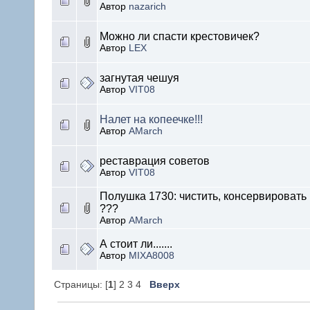
Автор
nazarich
Можно ли спасти крестовичек?
Автор
LEX
загнутая чешуя
Автор
VIT08
Налет на копеечке!!!
Автор
AMarch
реставрация советов
Автор
VIT08
Полушка 1730: чистить, консервировать
???
Автор
AMarch
А стоит ли.......
Автор
MIXA8008
Страницы: [
1
] 2 3 4
Вверх