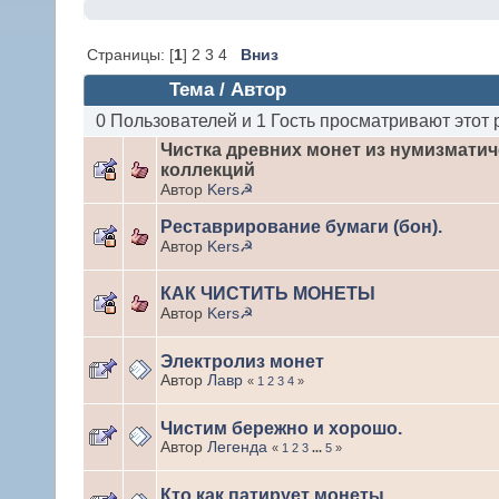
Страницы: [
1
] 2 3 4
Вниз
Тема
/
Автор
0 Пользователей и 1 Гость просматривают этот 
Чистка древних монет из нумизматич
коллекций
Автор
Kers☭
Реставрирование бумаги (бон).
Автор
Kers☭
КАК ЧИСТИТЬ МОНЕТЫ
Автор
Kers☭
Электролиз монет
Автор
Лавр
«
1
2
3
4
»
Чистим бережно и хорошо.
Автор
Легенда
«
1
2
3
...
5
»
Кто как патирует монеты