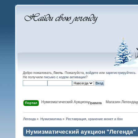
Добро пожаловать,
Гость
. Пожалуйста,
войдите
или
зарегистрируйтесь
.
Не получили
письмо с кодом активации
?
Нумизматический Аукцион
Магазин Легенда
Портал
Правила
П
Легенда
»
Нумизматика
»
Реставрация, хранение монет и бон
Нумизматический аукцион "Легенда"