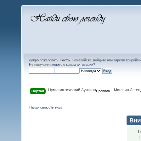
Добро пожаловать,
Гость
. Пожалуйста,
войдите
или
зарегистрируйте
Не получили
письмо с кодом активации
?
Нумизматический Аукцион
Магазин Леген
Портал
Правила
Найди свою Легенду
Вни
Т
П