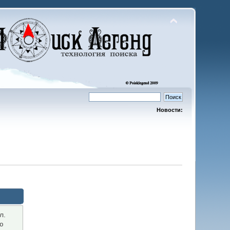
Новости:
л.
ю