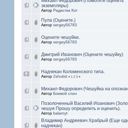
Михаил Федорович (Помогите оценить
экземпляры)
Автор
Радистка Кэт
Пула (Оцените.)
Автор
sergey56783
Оцените чешуйки.
Автор
sergey56783
Дмитрий Иванович (Оцените чешуйку)
Автор
sergey56783
Надчекан Коломенского типа.
Автор
2shutist
«
1
2
3
»
Михаил Федорович (Чешуйка на опознан
Автор
Боевой слон
Позолоченный Василий Иоанович (Золо
чешуя Прошу определить и оценить).
Автор
balamyt
Владимир Андреевич Храбрый (Еще од
надчекан)