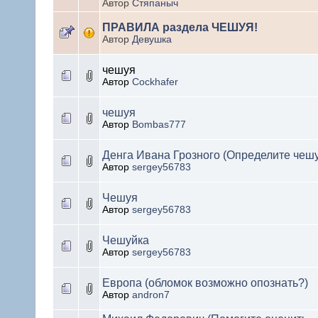
Автор
Стяпаныч
ПРАВИЛА раздела ЧЕШУЯ!
Автор
Девушка
чешуя
Автор
Cockhafer
чешуя
Автор
Bombas777
Денга Ивана Грозного (Определите чешу
Автор
sergey56783
Чешуя
Автор
sergey56783
Чешуйка
Автор
sergey56783
Европа (обломок возможно опознать?)
Автор
andron7