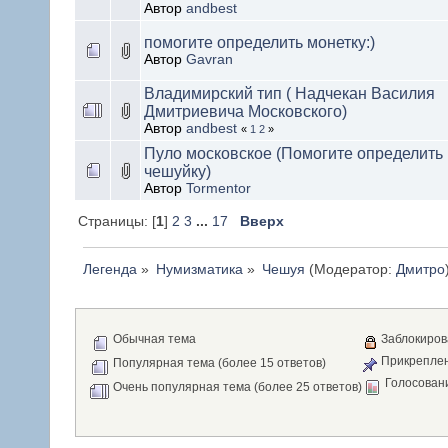
Автор
andbest
помогите определить монетку:)
Автор
Gavran
Владимирский тип ( Надчекан Василия
Дмитриевича Московского)
Автор
andbest
«
1
2
»
Пуло московское (Помогите определить
чешуйку)
Автор
Tormentor
Страницы: [
1
]
2
3
...
17
Вверх
Легенда
»
Нумизматика
»
Чешуя
(Модератор:
Дмитро
Обычная тема
Заблокиров
Прикреплен
Популярная тема (более 15 ответов)
Голосован
Очень популярная тема (более 25 ответов)