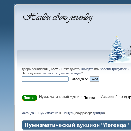
Добро пожаловать,
Гость
. Пожалуйста,
войдите
или
зарегистрируйтесь
.
Не получили
письмо с кодом активации
?
Нумизматический Аукцион
Магазин Легенда
Портал
Правила
П
Легенда
»
Нумизматика
»
Чешуя
(Модератор:
Дмитро
)
Нумизматический аукцион "Легенда"