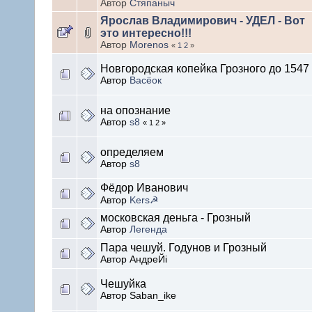
Автор
Стяпаныч
Ярослав Владимирович - УДЕЛ - Вот
это интересно!!!
Автор
Morenos
«
1
2
»
Новгородская копейка Грозного до 1547
Автор
Васёок
на опознание
Автор
s8
« 1 2 »
определяем
Автор
s8
Фёдор Иванович
Автор
Kers☭
московская деньга - Грозный
Автор
Легенда
Пара чешуй. Годунов и Грозный
Автор АндреЙi
Чешуйка
Автор Saban_ike