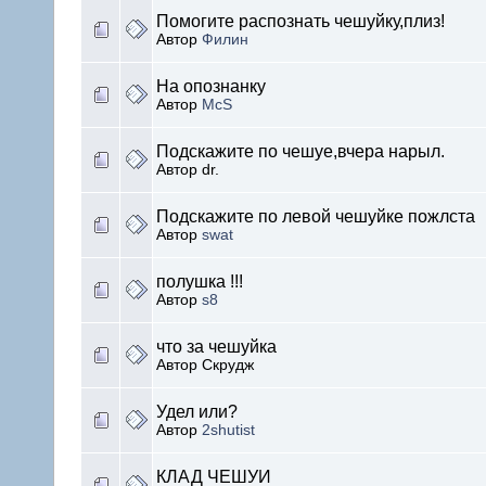
Помогите распознать чешуйку,плиз!
Автор
Филин
На опознанку
Автор
McS
Подскажите по чешуе,вчера нарыл.
Автор dr.
Подскажите по левой чешуйке пожлста
Автор
swat
полушка !!!
Автор
s8
что за чешуйка
Автор Скрудж
Удел или?
Автор
2shutist
КЛАД ЧЕШУИ