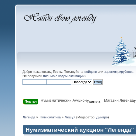
Добро пожаловать,
Гость
. Пожалуйста,
войдите
или
зарегистрируйтесь
.
Не получили
письмо с кодом активации
?
Нумизматический Аукцион
Магазин Легенда
Портал
Правила
П
Легенда
»
Нумизматика
»
Чешуя
(Модератор:
Дмитро
)
Нумизматический аукцион "Легенда"