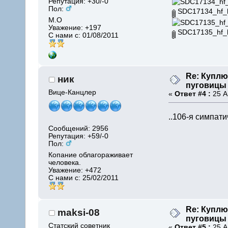
Репутация: +30/-0
Пол:
SDC17134_hf_hf
М.О
Уважение:
+197
SDC17135_hf_hf
С нами с: 01/08/2011
Re: Купл
ник
пуговицы
Вице-Канцлер
«
Ответ #4 :
25 А
..106-я симпати
Сообщений: 2956
Репутация: +59/-0
Пол:
Копание облагораживает
человека.
Уважение:
+472
С нами с: 25/02/2011
Re: Купл
maksi-08
пуговицы
Статский советник
«
Ответ #5 :
25 А