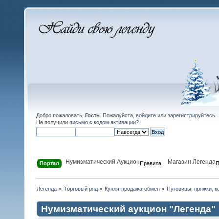
Добро пожаловать,
Гость
. Пожалуйста,
войдите
или
зарегистрируйтесь
.
Не получили
письмо с кодом активации
?
Нумизматический Аукцион
Магазин Легенда
Портал
Правила
П
Легенда
»
Торговый ряд
»
Купля-продажа-обмен
»
Пуговицы, пряжки, к
Нумизматический аукцион "Легенда"