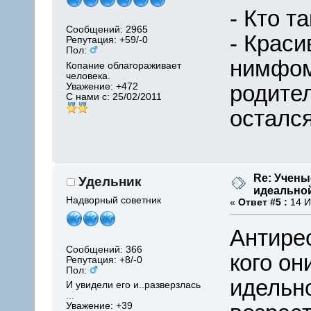
- Кто 
Сообщений: 2965
- Краси
Репутация: +59/-0
Пол:
нимфома
Копание облагораживает
человека.
родите
Уважение:
+472
С нами с: 25/02/2011
остался
Re: Учены
Удельник
идеально
Надворный советник
«
Ответ #5 :
14 И
Антирес
Сообщений: 366
кого он
Репутация: +8/-0
Пол:
идельн
И увидели его и..разверзлась
...
Уважение:
+39