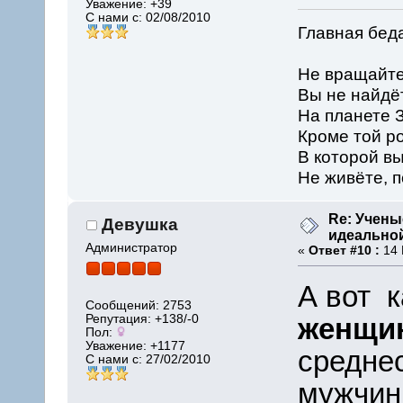
Уважение:
+39
С нами с: 02/08/2010
Главная бед
Не вращайте
Вы не найдё
На планете З
Кроме той р
В которой вы
Не живёте, п
Re: Учены
Девушка
идеально
Администратор
«
Ответ #10 :
14 
А вот 
Сообщений: 2753
Репутация: +138/-0
женщи
Пол:
Уважение:
+1177
средне
С нами с: 27/02/2010
мужчин