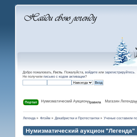
Добро пожаловать,
Гость
. Пожалуйста,
войдите
или
зарегистрируйтесь
.
Не получили
письмо с кодом активации
?
Нумизматический Аукцион
Магазин Легенда
Портал
Правила
П
Легенда
»
Флэйм
»
Декабристки и Протестантки
»
Ученые составили п
Нумизматический аукцион "Легенда"