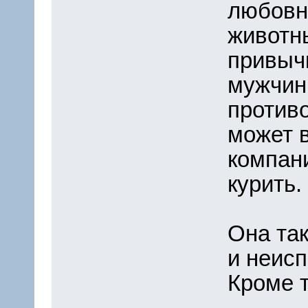
любовн
животн
привыч
мужчин
против
может 
компани
курить.
Она та
и неис
Кроме т