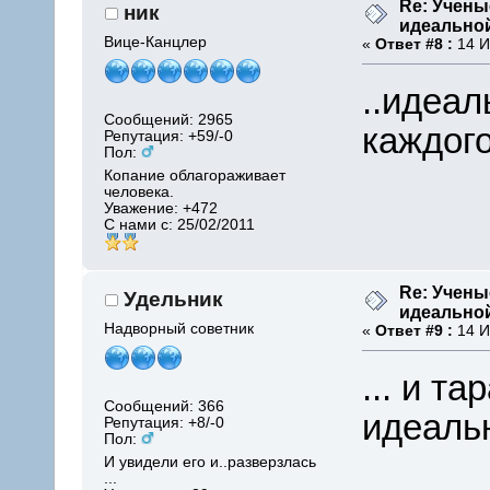
Re: Учены
ник
идеально
Вице-Канцлер
«
Ответ #8 :
14 И
..идеа
Сообщений: 2965
каждого
Репутация: +59/-0
Пол:
Копание облагораживает
человека.
Уважение:
+472
С нами с: 25/02/2011
Re: Учены
Удельник
идеально
Надворный советник
«
Ответ #9 :
14 И
... и т
Сообщений: 366
идеаль
Репутация: +8/-0
Пол:
И увидели его и..разверзлась
...