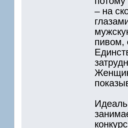
потому 
– на ск
глазам
мужскую
пивом, 
Единст
затруд
Женщин
показыв
Идеаль
занимае
конкурс