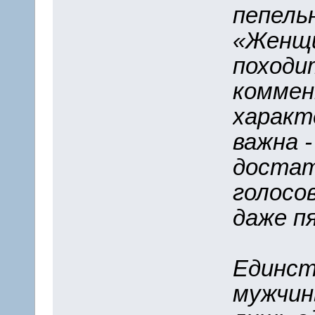
пепель
«Женщи
походит
коммен
характ
важна -
достат
голосо
даже п
Единст
мужчин