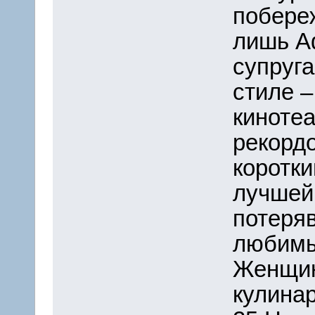
побереж
лишь А
супруг
стиле 
кинотеа
рекордо
коротк
лучшей 
потеря
любимы
Женщин
кулина