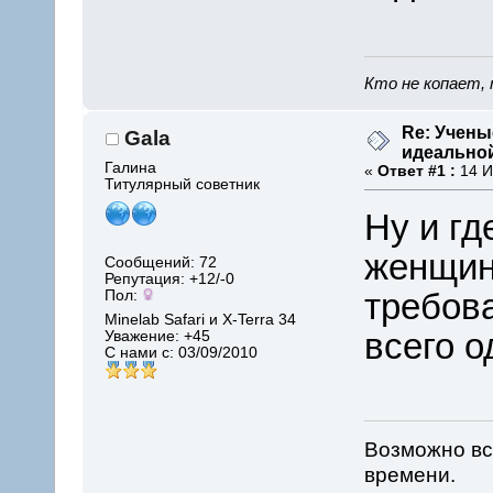
Кто не копает, 
Re: Учены
Gala
идеально
Галина
«
Ответ #1 :
14 И
Титулярный советник
Ну и гд
женщин
Сообщений: 72
Репутация: +12/-0
требова
Пол:
Minelab Safari и X-Terra 34
всего 
Уважение:
+45
С нами с: 03/09/2010
Возможно вс
времени.