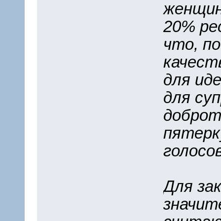
женщин
20% ре
что, п
качест
для ид
для су
доброт
пятерк
голосо
Для за
значит