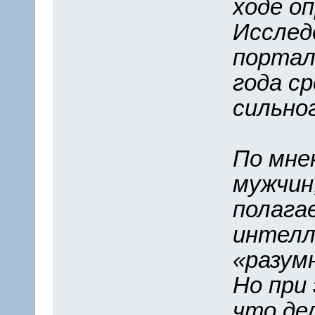
ходе оп
Исслед
портала
года с
сильног
По мне
мужчин
полага
интелл
«разум
Но при
что де