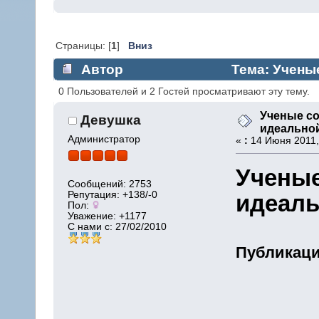
Страницы: [
1
]
Вниз
Автор
Тема: Учены
(Прочитано 2334 раз)
0 Пользователей и 2 Гостей просматривают эту тему.
Ученые со
Девушка
идеально
Администратор
«
:
14 Июня 2011,
Ученые
Сообщений: 2753
Репутация: +138/-0
идеал
Пол:
Уважение:
+1177
С нами с: 27/02/2010
Публикация