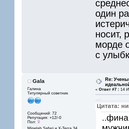
средне
один ра
истерич
носит, 
морде 
с улыбк
Re: Учены
Gala
идеально
Галина
«
Ответ #7 :
14 И
Титулярный советник
Цитата: ни
Сообщений: 72
..фин
Репутация: +12/-0
Пол:
мужчи
Minelab Safari и X-Terra 34