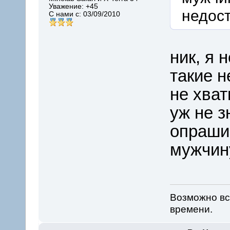
Уважение:
+45
недост
С нами с: 03/09/2010
ник, я 
такие н
не хва
уж не з
опрашив
мужчин
Возможно вс
времени.