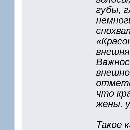
губы, г
немног
спохва
«Красо
внешня
Важнос
внешно
отмети
что кр
жены, 
Такое 