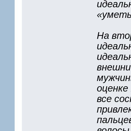
идеаль
«уметь
На вто
идеаль
идеаль
внешни
мужчин
оценке
все со
привле
пальцев
волосы