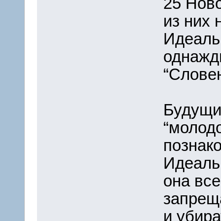
25 Ново
из них 
Идеаль
однажд
“Словен
Будущи
“молодо
познако
Идеаль
она все
запреща
и убира