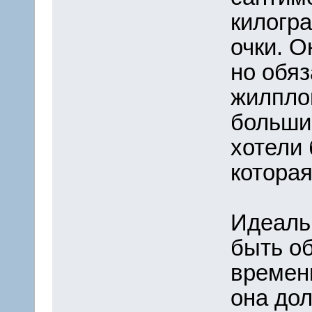
килогра
очки. О
но обя
жилпло
большин
хотели 
которая
Идеаль
быть об
времени
она до