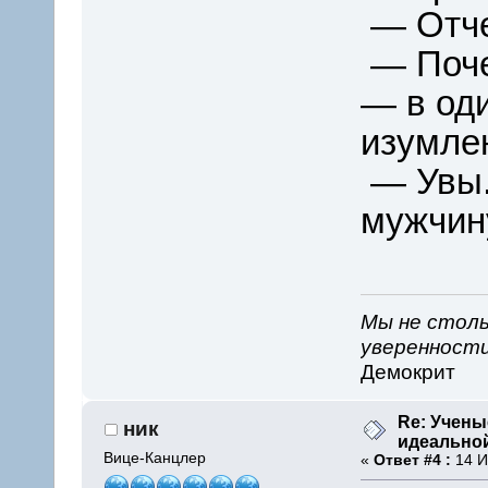
— Отчег
— Поче
— в оди
изумле
— Увы.
мужчину
Мы не столь
уверенности
Демокрит
Re: Учены
ник
идеально
Вице-Канцлер
«
Ответ #4 :
14 И