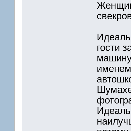
Женщину
свекров
Идеаль
гости з
машину
именем
автошк
Шумахе
фотогр
Идеаль
наилучш