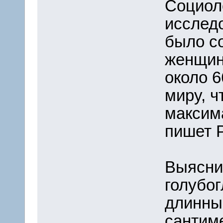
Социол
исследо
было с
женщин
около 
миру, ч
максим
пишет 
Выясни
голубог
длинны
сантиме