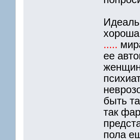
Идеаль
хороша 
.....
мира
ее авт
женщин
психиа
неврозо
быть та
так фар
предст
пола е