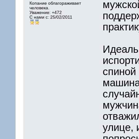
мужско
Копание облагораживает
человека.
поддер
Уважение:
+472
С нами с: 25/02/2011
практи
Идеаль
испорти
спиной 
машина
случай
мужчина
отважил
улице,
попрос