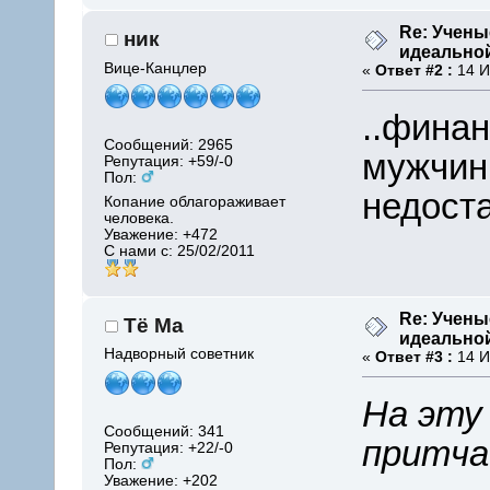
Re: Учены
ник
идеально
Вице-Канцлер
«
Ответ #2 :
14 И
..фина
Сообщений: 2965
мужчин
Репутация: +59/-0
Пол:
недост
Копание облагораживает
человека.
Уважение:
+472
С нами с: 25/02/2011
Re: Учены
Тё Ма
идеально
Надворный советник
«
Ответ #3 :
14 И
На эту
Сообщений: 341
притча
Репутация: +22/-0
Пол:
Уважение:
+202