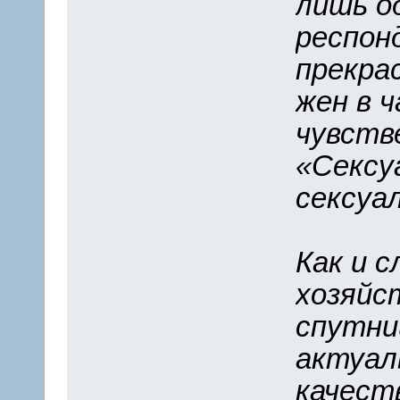
лишь о
респон
прекра
жен в 
чувств
«Сексу
сексуа
Как и 
хозяйс
спутни
актуаль
качест