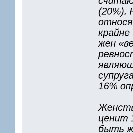
считаю
(20%).
относя
крайне
жен «в
ревнос
являющ
супруг
16% оп
Женств
ценит 
быть ж