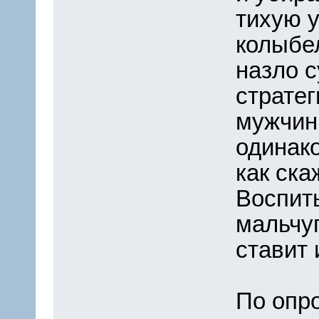
тихую 
колыбел
назло с
стратег
мужчин
одинак
как ска
Воспит
мальчу
ставит 
По опр