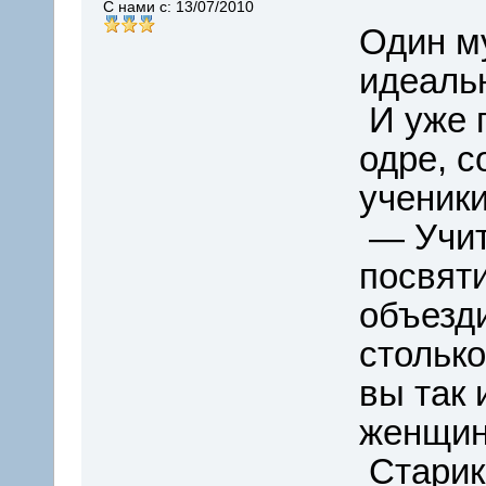
С нами с: 13/07/2010
Один м
идеаль
И уже 
одре, с
ученики
— Учит
посвяти
объезди
столько
вы так 
женщину
Старик