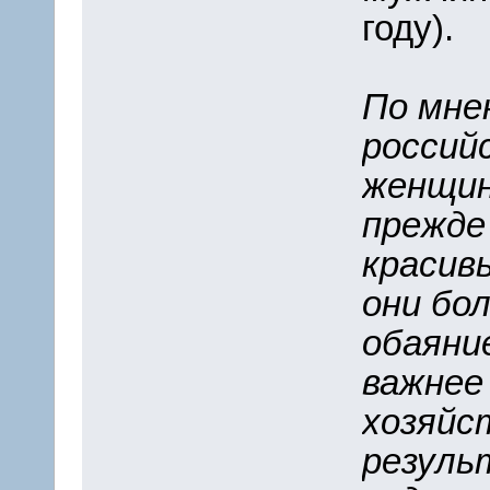
году).
По мне
россий
женщин
прежде
красив
они бо
обаяни
важнее
хозяйс
резуль