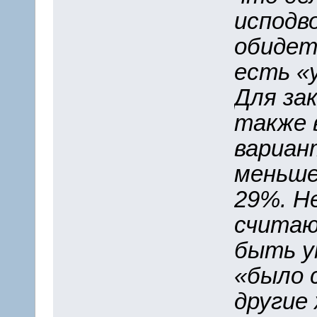
исподв
обидет
есть «
Для за
также 
вариан
меньше
29%. Н
считаю
быть у
«было 
другие