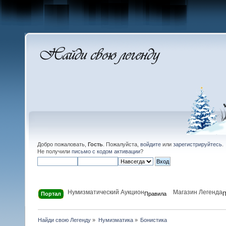
Добро пожаловать,
Гость
. Пожалуйста,
войдите
или
зарегистрируйтесь
.
Не получили
письмо с кодом активации
?
Нумизматический Аукцион
Магазин Легенда
Портал
Правила
П
Найди свою Легенду
»
Нумизматика
»
Бонистика