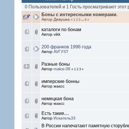
0 Пользователей и 1 Гость просматривают этот 
Боны с интересными номерами.
Автор Девушка
« 1 2 3
...
6 »
каталоги по бонам
Автор vikk
200 франков 1996 года
Автор
AVГУST
Разные боны
Автор
maksi-08
« 1 2 3 »
имперские бонны
Автор максс
немецкая бона
Автор максс
Есть такие....
Автор
Искатель33
В России напечатают памятную сторубл