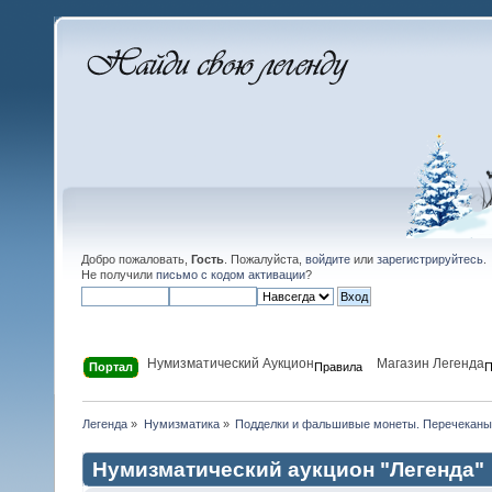
Добро пожаловать,
Гость
. Пожалуйста,
войдите
или
зарегистрируйтесь
.
Не получили
письмо с кодом активации
?
Нумизматический Аукцион
Магазин Легенда
Портал
Правила
П
Легенда
»
Нумизматика
»
Подделки и фальшивые монеты. Перечеканы 
Нумизматический аукцион "Легенда"