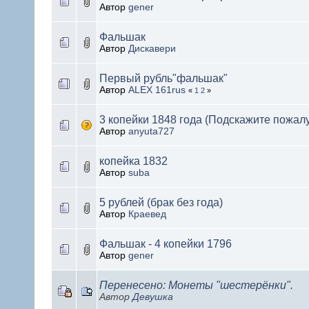
Автор
gener
Фальшак
Автор
Дискавери
Первый рубль"фальшак"
Автор
ALEX 161rus
«
1
2
»
3 копейки 1848 года (Подскажите пожал
Автор
anyuta727
копейка 1832
Автор
suba
5 рублей (брак без года)
Автор
Краевед
Фальшак - 4 копейки 1796
Автор
gener
Перенесено: Монеты "шестерёнки".
Автор
Девушка