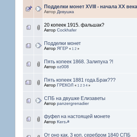
Подделки монет XVIII - начала XX век
Автор
Девушка
20 копеек 1915. фальшак?
Автор
Cockhafer
Подделки монет
Автор
ЯГЕР
«
1
2
»
Пять копеек 1868. Залипуха ?!
Автор
oz008
Пять копеек 1881 года.Брак???
Автор
ГРЕКОЛ
«
1
2
3
4
»
СПБ на двушке Елизаветы
Автор
panzergrenadier
фуфел на настоящей монете
Автор
Kers☭
От оно как. 3 коп. серебром 1840 СПБ