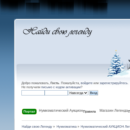
Добро пожаловать,
Гость
. Пожалуйста,
войдите
или
зарегистрируйтесь
.
Не получили
письмо с кодом активации
?
Нумизматический Аукцион
Магазин Легенда
Портал
Правила
П
Найди свою Легенду
»
Нумизматика
»
Нумизматический АУКЦИОН Лег