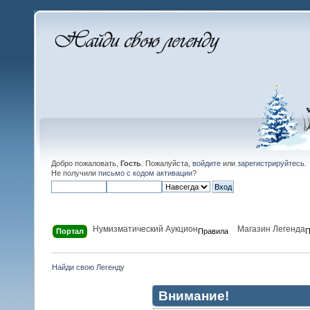
Добро пожаловать,
Гость
. Пожалуйста,
войдите
или
зарегистрируйтесь
.
Не получили
письмо с кодом активации
?
Нумизматический Аукцион
Магазин Легенда
Портал
Правила
П
Найди свою Легенду
Внимание!