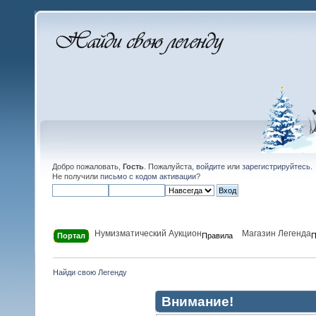
Добро пожаловать,
Гость
. Пожалуйста,
войдите
или
зарегистрируйтесь
.
Не получили
письмо с кодом активации
?
Нумизматический Аукцион
Магазин Легенда
Портал
Правила
П
Найди свою Легенду
Внимание!