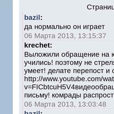
Страниц
bazil
:
да нормально он играет
06 Марта 2013, 13:15:37
krechet:
Выложили обращение на ют
учились! поэтому не стрел
умеет! делате перепост и с
http://www.youtube.com/wa
v=FICbtcuH5V4видеообращ
письму! комрады распростр
06 Марта 2013, 13:03:48
bazil
: