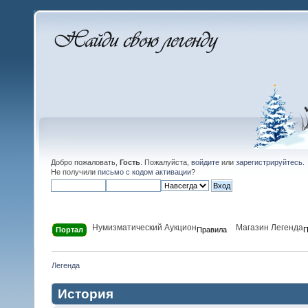
Добро пожаловать,
Гость
. Пожалуйста,
войдите
или
зарегистрируйтесь
.
Не получили
письмо с кодом активации
?
Нумизматический Аукцион
Магазин Легенда
Портал
Правила
П
Легенда
История