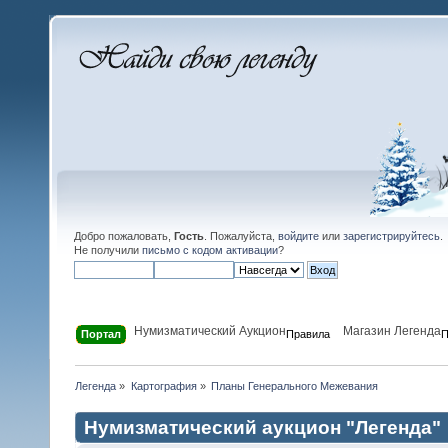
Добро пожаловать,
Гость
. Пожалуйста,
войдите
или
зарегистрируйтесь
.
Не получили
письмо с кодом активации
?
Нумизматический Аукцион
Магазин Легенда
Портал
Правила
П
Легенда
»
Картография
»
Планы Генерального Межевания
Нумизматический аукцион "Легенда"