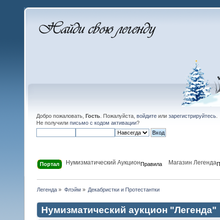
Добро пожаловать,
Гость
. Пожалуйста,
войдите
или
зарегистрируйтесь
.
Не получили
письмо с кодом активации
?
Нумизматический Аукцион
Магазин Легенда
Портал
Правила
П
Легенда
»
Флэйм
»
Декабристки и Протестантки
Нумизматический аукцион "Легенда"