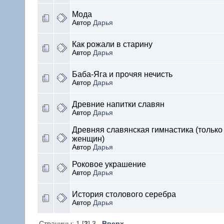
Мода
Автор
Дарья
Как рожали в старину
Автор
Дарья
Баба-Яга и прочяя нечисть
Автор
Дарья
Древние напитки славян
Автор
Дарья
Древняя славянская гимнастика (только
женщин)
Автор
Дарья
Роковое украшение
Автор
Дарья
История столового серебра
Автор
Дарья
Страницы:
1
[
2
]
3
Вверх