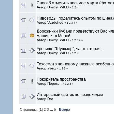
Способ отметить восьмое марта (фотоотч
Автор Dmitry_WILD
« 1 2 »
Нивоводы, поделитесь опытом по шина
Автор Vezdehod
« 1 2 3 4 »
Дорожники Кубани приветствуют Вас ил
машине - к Морю!
Автор Dmitry_WILD
« 1 2 3 4 »
Урочище "Шушмор", часть вторая...
Автор Dmitry_WILD
« 1 2 »
Техосмотр по-новому: важные особенно
Автор alanz
« 1 2 3 »
Покоритель пространства
Автор Перекоп
« 1 2 3 »
Интересный сайтик по вездеходам
Автор Dar
Страницы: [
1
] 2 3
...
5
Вверх