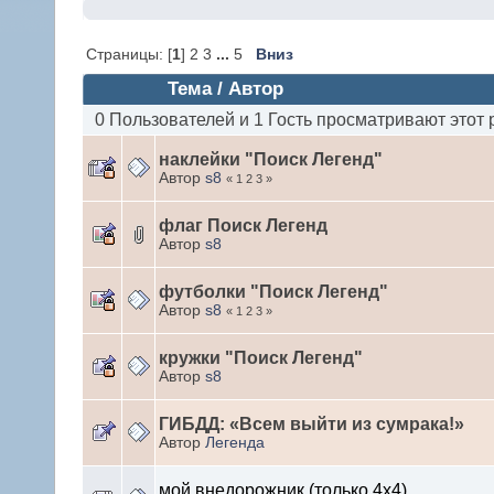
Страницы: [
1
] 2 3
...
5
Вниз
Тема / Автор
0 Пользователей и 1 Гость просматривают этот 
наклейки "Поиск Легенд"
Автор
s8
« 1 2 3 »
флаг Поиск Легенд
Автор
s8
футболки "Поиск Легенд"
Автор
s8
« 1 2 3 »
кружки "Поиск Легенд"
Автор
s8
ГИБДД: «Всем выйти из сумрака!»
Автор
Легенда
мой внедорожник (только 4х4)