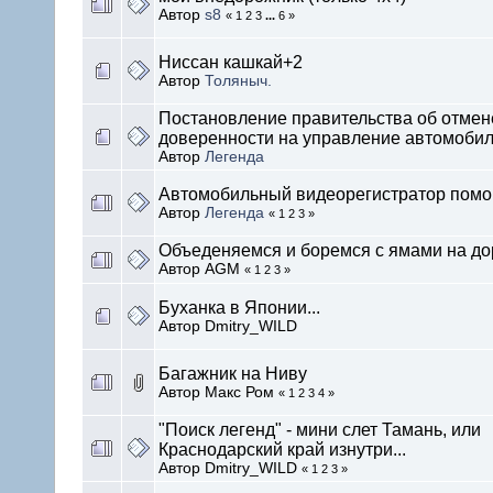
Автор
s8
« 1 2 3
...
6 »
Ниссан кашкай+2
Автор
Толяныч.
Постановление правительства об отмен
доверенности на управление автомоби
Автор
Легенда
Автомобильный видеорегистратор пом
Автор
Легенда
« 1 2 3 »
Объеденяемся и боремся с ямами на до
Автор AGM
« 1 2 3 »
Буханка в Японии...
Автор Dmitry_WILD
Багажник на Ниву
Автор Макс Ром
« 1 2 3 4 »
"Поиск легенд" - мини слет Тамань, или
Краснодарский край изнутри...
Автор Dmitry_WILD
« 1 2 3 »