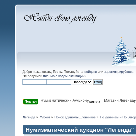
Добро пожаловать,
Гость
. Пожалуйста,
войдите
или
зарегистрируйтесь
.
Не получили
письмо с кодом активации
?
Нумизматический Аукцион
Магазин Легенда
Портал
Правила
П
Легенда
»
Флэйм
»
Поиск единомышленников
»
По Долинам и По Взго
Нумизматический аукцион "Легенда"