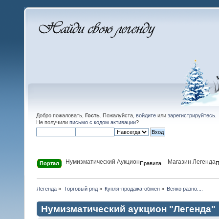
Добро пожаловать,
Гость
. Пожалуйста,
войдите
или
зарегистрируйтесь
.
Не получили
письмо с кодом активации
?
Нумизматический Аукцион
Магазин Легенда
Портал
Правила
П
Легенда
»
Торговый ряд
»
Купля-продажа-обмен
»
Всяко разно....
Нумизматический аукцион "Легенда"