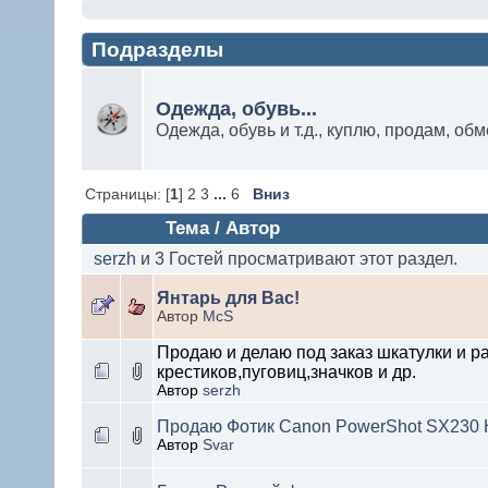
Подразделы
Одежда, обувь...
Одежда, обувь и т.д., куплю, продам, обм
Страницы: [
1
] 2 3
...
6
Вниз
Тема
/
Автор
serzh
и 3 Гостей просматривают этот раздел.
Янтарь для Вас!
Автор
McS
Продаю и делаю под заказ шкатулки и р
крестиков,пуговиц,значков и др.
Автор
serzh
Продаю Фотик Canon PowerShot SX230
Автор
Svar