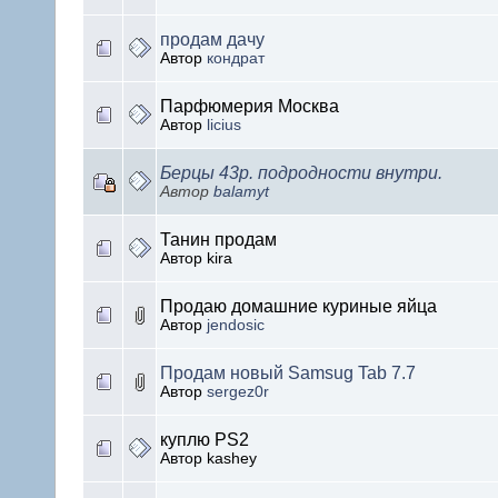
продам дачу
Автор
кондрат
Парфюмерия Москва
Автор
licius
Берцы 43р. подродности внутри.
Автор
balamyt
Танин продам
Автор kira
Продаю домашние куриные яйца
Автор
jendosic
Продам новый Samsug Tab 7.7
Автор
sergez0r
куплю PS2
Автор kashey