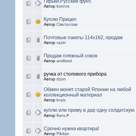
Гирьки.Русский фунт.
Автор
konros
Куплю Прицел
Автор
Светослав
Почтовые пакеты 114х162, продам
Автор
razin
Продам пляжный совок
Автор
andbest
ручка от столового прибора
Автор
dzon
Обмен монет старой Японии на любой
коллекционный материал
Автор
krais
куплю или приму в дар одну солдатскую
Автор
Kers☭
Срочно нужна квартира!
Автор
Pikitan