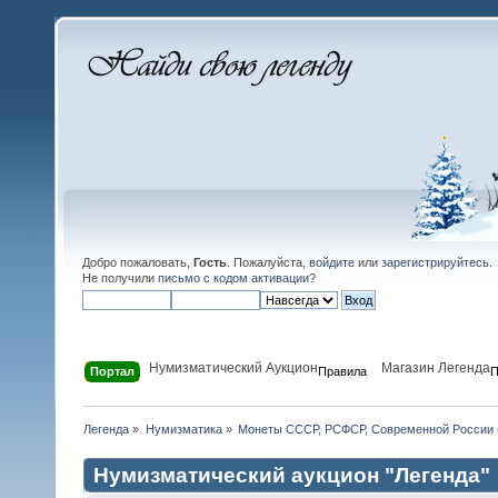
Добро пожаловать,
Гость
. Пожалуйста,
войдите
или
зарегистрируйтесь
.
Не получили
письмо с кодом активации
?
Нумизматический Аукцион
Магазин Легенда
Портал
Правила
П
Легенда
»
Нумизматика
»
Монеты СССР, РСФСР, Современной России
Нумизматический аукцион "Легенда"