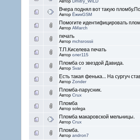
Автор
Dmitry_WILD
Вчера поднял вот такую пломбу.П
Автор
ЁжикGSM
Помогите идентифицировать пломб
Автор
AMarch
печать
Автор
mchsrossii
Т.П.Киселева печать
Автор
олег115
Пломба со звездой Давида.
Автор
Svar
Есть такая фенька... На сургуч ста
Автор
Zonder
Пломба-парусник.
Автор
Crux
Пломба
Автор solega
Пломба макаровской мельницы.
Автор
Crux
Пломба.
Автор
andron7