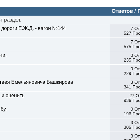
Ответов /
т раздел.
дороги Е.Ж.Д. - вагон №144
7 От
527 Пр
7 От
575 Пр
ги.
0 От
235 Пр
0 От
229 Пр
атвея Емельяновича Башкирова
3 От
341 Пр
 и оценить.
27 О
936 Пр
бу.
0 От
196 Пр
3 От
305 Пр
3 От