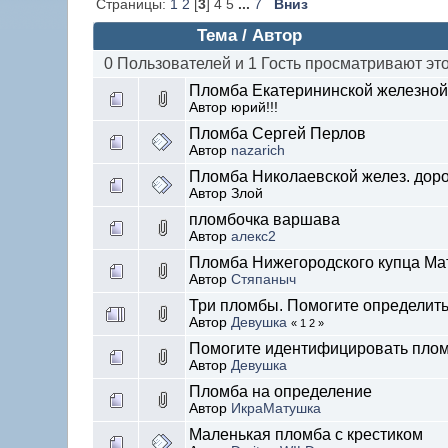
Страницы:
1
2
[
3
] 4 5
...
7
Вниз
Тема / Автор
0 Пользователей и 1 Гость просматривают это
Пломба Екатерининской железной 
Автор юрий!!!
Пломба Сергей Перлов
Автор
nazarich
Пломба Николаевской желез. доро
Автор Злой
пломбочка варшава
Автор
алекс2
Пломба Нижегородского купца М
Автор
Стяпаныч
Три пломбы. Помогите определить
Автор
Девушка
« 1 2 »
Помогите идентифицировать плом
Автор
Девушка
Пломба на определение
Автор
ИкраМатушка
Маленькая пломба с крестиком