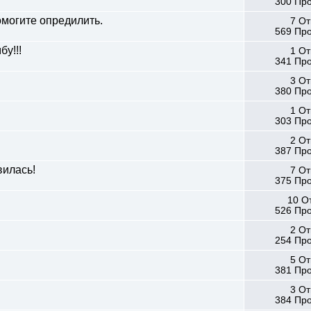
300 Пр
омогите опредилить.
7 От
569 Пр
у!!!
1 От
341 Пр
3 От
380 Пр
1 От
303 Пр
2 От
387 Пр
вилась!
7 От
375 Пр
10 О
526 Пр
2 От
254 Пр
5 От
381 Пр
3 От
384 Пр