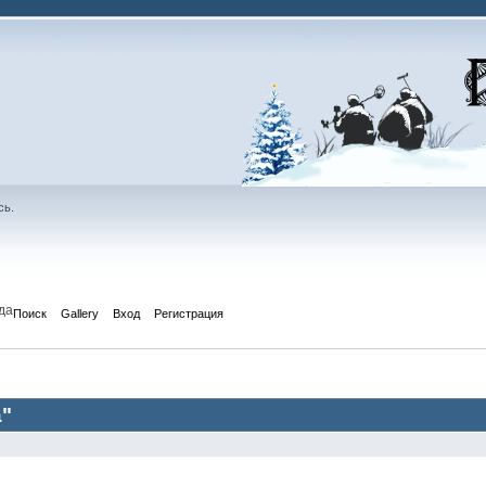
сь
.
да
Поиск
Gallery
Вход
Регистрация
а"