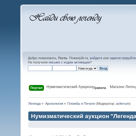
Добро пожаловать,
Гость
. Пожалуйста,
войдите
или
зарегистрируйте
Не получили
письмо с кодом активации
?
Нумизматический Аукцион
Магазин Леген
Портал
Правила
Легенда
»
Археология
»
Пломбы и Печати
(Модератор:
asferrum
)
Нумизматический аукцион "Легенд