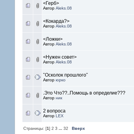
<Герб>
Автор
Aleks.08
<Кокарда?>
Автор
Aleks.08
<Ложки>
Автор
Aleks.08
<Нужен совет>
Автор
Aleks.08
"Осколок прошлого"
Автор
юрко
.Это Что??..Помощь в определие???
Автор
ник
2 вопроса
Автор
LEX
Страницы: [
1
] 2 3
...
32
Вверх