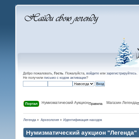
Добро пожаловать,
Гость
. Пожалуйста,
войдите
или
зарегистрируйтесь
.
Не получили
письмо с кодом активации
?
Нумизматический Аукцион
Магазин Легенда
Портал
Правила
П
Легенда
»
Археология
»
Идентификация находок
Нумизматический аукцион "Легенда"