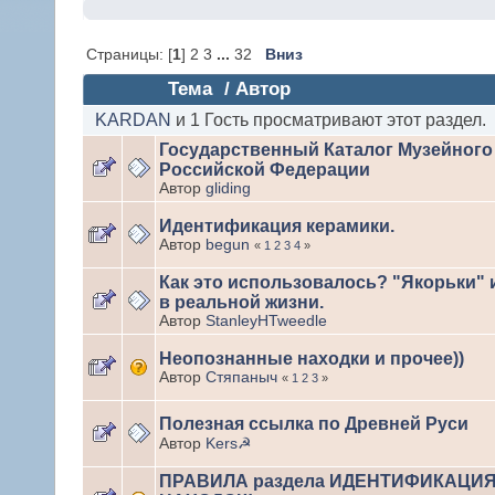
Страницы: [
1
] 2 3
...
32
Вниз
Тема
/
Автор
KARDAN
и 1 Гость просматривают этот раздел.
Государственный Каталог Музейного
Российской Федерации
Автор
gliding
Идентификация керамики.
Автор
begun
«
1
2
3
4
»
Как это использовалось? "Якорьки" 
в реальной жизни.
Автор
StanleyHTweedle
Неопознанные находки и прочее))
Автор
Стяпаныч
«
1
2
3
»
Полезная ссылка по Древней Руси
Автор
Kers☭
ПРАВИЛА раздела ИДЕНТИФИКАЦИ