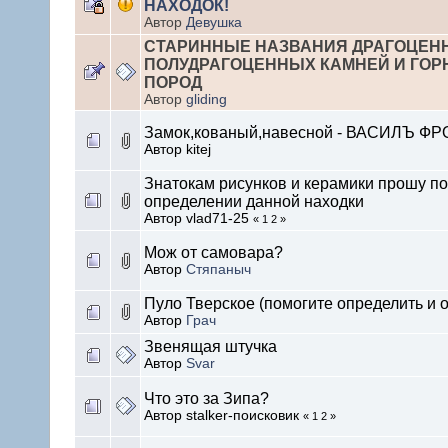
НАХОДОК!
Автор
Девушка
СТАРИННЫЕ НАЗВАНИЯ ДРАГОЦЕН
ПОЛУДРАГОЦЕННЫХ КАМНЕЙ И ГО
ПОРОД
Автор
gliding
Замок,кованый,навесной - ВАСИЛЪ Ф
Автор kitej
Знатокам рисунков и керамики прошу по
определении данной находки
Автор vlad71-25
« 1 2 »
Мож от самовара?
Автор
Стяпаныч
Пуло Тверское (помогите определить и о
Автор
Грач
Звенящая штучка
Автор
Svar
Что это за Зипа?
Автор stalker-поисковик
« 1 2 »